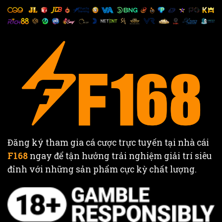
Đăng ký tham gia cá cược trực tuyến tại nhà cái
F168
ngay để tận hưởng trải nghiệm giải trí siêu
đỉnh với những sản phẩm cực kỳ chất lượng.