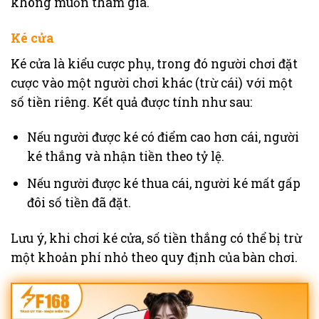
không muốn tham gia.
Ké cửa
Ké cửa là kiểu cược phụ, trong đó người chơi đặt
cược vào một người chơi khác (trừ cái) với một
số tiền riêng. Kết quả được tính như sau:
Nếu người được ké có điểm cao hơn cái, người
ké thắng và nhận tiền theo tỷ lệ.
Nếu người được ké thua cái, người ké mất gấp
đôi số tiền đã đặt.
Lưu ý, khi chơi ké cửa, số tiền thắng có thể bị trừ
một khoản phí nhỏ theo quy định của bàn chơi.