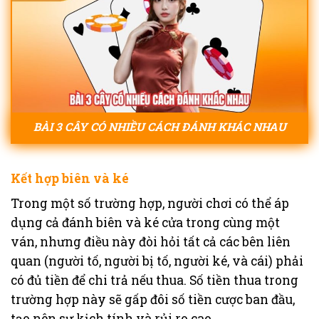
BÀI 3 CÂY CÓ NHIỀU CÁCH ĐÁNH KHÁC NHAU
Kết hợp biên và ké
Trong một số trường hợp, người chơi có thể áp
dụng cả đánh biên và ké cửa trong cùng một
ván, nhưng điều này đòi hỏi tất cả các bên liên
quan (người tố, người bị tố, người ké, và cái) phải
có đủ tiền để chi trả nếu thua. Số tiền thua trong
trường hợp này sẽ gấp đôi số tiền cược ban đầu,
tạo nên sự kịch tính và rủi ro cao.