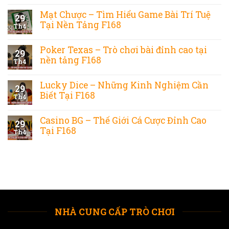
Mạt Chược – Tìm Hiểu Game Bài Trí Tuệ
29
Tại Nền Tảng F168
Th4
Poker Texas – Trò chơi bài đỉnh cao tại
29
nền tảng F168
Th4
Lucky Dice – Những Kinh Nghiệm Cần
29
Biết Tại F168
Th4
Casino BG – Thế Giới Cá Cược Đỉnh Cao
29
Tại F168
Th4
NHÀ CUNG CẤP TRÒ CHƠI