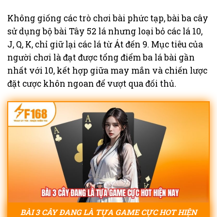
Không giống các trò chơi bài phức tạp, bài ba cây
sử dụng bộ bài Tây 52 lá nhưng loại bỏ các lá 10,
J, Q, K, chỉ giữ lại các lá từ Át đến 9. Mục tiêu của
người chơi là đạt được tổng điểm ba lá bài gần
nhất với 10, kết hợp giữa may mắn và chiến lược
đặt cược khôn ngoan để vượt qua đối thủ.
BÀI 3 CÂY ĐANG LÀ TỰA GAME CỰC HOT HIỆN