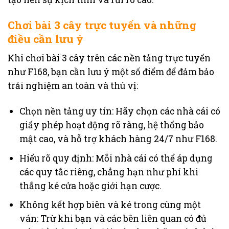
Chơi bài 3 cây trực tuyến và những
điều cần lưu ý
Khi chơi bài 3 cây trên các nền tảng trực tuyến
như F168, bạn cần lưu ý một số điểm để đảm bảo
trải nghiệm an toàn và thú vị:
Chọn nền tảng uy tín: Hãy chọn các nhà cái có
giấy phép hoạt động rõ ràng, hệ thống bảo
mật cao, và hỗ trợ khách hàng 24/7 như F168.
Hiểu rõ quy định: Mỗi nhà cái có thể áp dụng
các quy tắc riêng, chẳng hạn như phí khi
thắng ké cửa hoặc giới hạn cược.
Không kết hợp biên và ké trong cùng một
ván: Trừ khi bạn và các bên liên quan có đủ