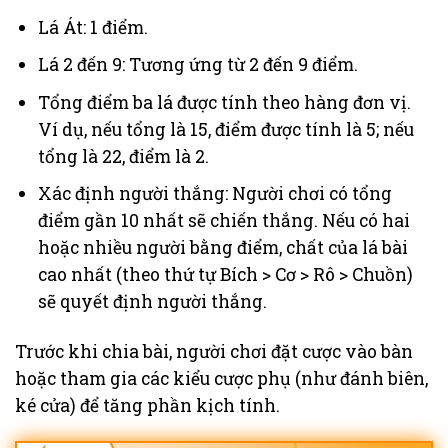
Lá Át: 1 điểm.
Lá 2 đến 9: Tương ứng từ 2 đến 9 điểm.
Tổng điểm ba lá được tính theo hàng đơn vị.
Ví dụ, nếu tổng là 15, điểm được tính là 5; nếu
tổng là 22, điểm là 2.
Xác định người thắng: Người chơi có tổng
điểm gần 10 nhất sẽ chiến thắng. Nếu có hai
hoặc nhiều người bằng điểm, chất của lá bài
cao nhất (theo thứ tự Bích > Cơ > Rô > Chuồn)
sẽ quyết định người thắng.
Trước khi chia bài, người chơi đặt cược vào bàn
hoặc tham gia các kiểu cược phụ (như đánh biên,
ké cửa) để tăng phần kịch tính.