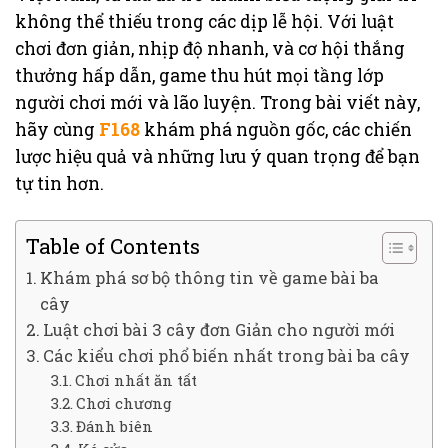
không thể thiếu trong các dịp lễ hội. Với luật
chơi đơn giản, nhịp độ nhanh, và cơ hội thắng
thưởng hấp dẫn, game thu hút mọi tầng lớp
người chơi mới và lão luyện. Trong bài viết này,
hãy cùng
F168
khám phá nguồn gốc, các chiến
lược hiệu quả và những lưu ý quan trọng để bạn
tự tin hơn.
Table of Contents
Khám phá sơ bộ thông tin về game bài ba
cây
Luật chơi bài 3 cây đơn Giản cho người mới
Các kiểu chơi phổ biến nhất trong bài ba cây
Chơi nhất ăn tất
Chơi chương
Đánh biên