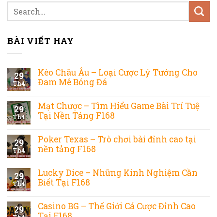
BÀI VIẾT HAY
Kèo Châu Âu – Loại Cược Lý Tưởng Cho
29
Đam Mê Bóng Đá
Th4
Mạt Chược – Tìm Hiểu Game Bài Trí Tuệ
29
Tại Nền Tảng F168
Th4
Poker Texas – Trò chơi bài đỉnh cao tại
29
nền tảng F168
Th4
Lucky Dice – Những Kinh Nghiệm Cần
29
Biết Tại F168
Th4
Casino BG – Thế Giới Cá Cược Đỉnh Cao
29
Tại F168
Th4