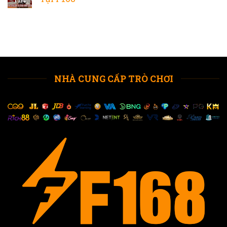
NHÀ CUNG CẤP TRÒ CHƠI