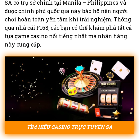
SA có trụ sở chính tại Manila – Philippines và
được chính phủ quốc gia này bảo hộ nên người
chơi hoàn toàn yên tâm khi trải nghiệm. Thông
qua nhà cái F168, các bạn có thể khám phá tất cả
tựa game casino nổi tiếng nhất mà nhãn hàng
này cung cấp.
TÌM HIỂU CASINO TRỰC TUYẾN SA