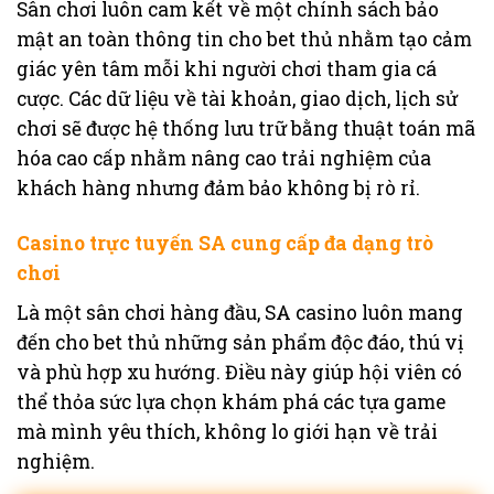
Sân chơi luôn cam kết về một chính sách bảo
mật an toàn thông tin cho bet thủ nhằm tạo cảm
giác yên tâm mỗi khi người chơi tham gia cá
cược. Các dữ liệu về tài khoản, giao dịch, lịch sử
chơi sẽ được hệ thống lưu trữ bằng thuật toán mã
hóa cao cấp nhằm nâng cao trải nghiệm của
khách hàng nhưng đảm bảo không bị rò rỉ.
Casino trực tuyến SA cung cấp đa dạng trò
chơi
Là một sân chơi hàng đầu, SA casino luôn mang
đến cho bet thủ những sản phẩm độc đáo, thú vị
và phù hợp xu hướng. Điều này giúp hội viên có
thể thỏa sức lựa chọn khám phá các tựa game
mà mình yêu thích, không lo giới hạn về trải
nghiệm.