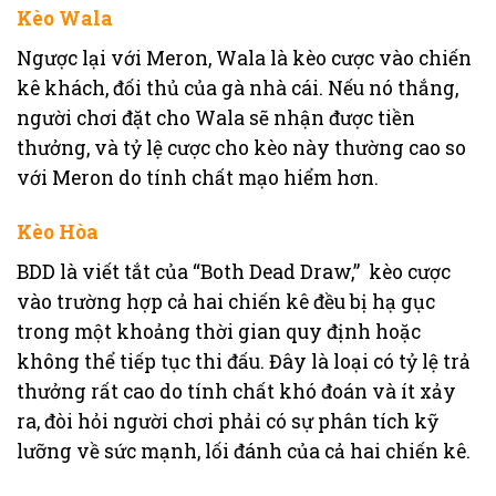
Kèo Wala
Ngược lại với Meron, Wala là kèo cược vào chiến
kê khách, đối thủ của gà nhà cái. Nếu nó thắng,
người chơi đặt cho Wala sẽ nhận được tiền
thưởng, và tỷ lệ cược cho kèo này thường cao so
với Meron do tính chất mạo hiểm hơn.
Kèo Hòa
BDD là viết tắt của “Both Dead Draw,” kèo cược
vào trường hợp cả hai chiến kê đều bị hạ gục
trong một khoảng thời gian quy định hoặc
không thể tiếp tục thi đấu. Đây là loại có tỷ lệ trả
thưởng rất cao do tính chất khó đoán và ít xảy
ra, đòi hỏi người chơi phải có sự phân tích kỹ
lưỡng về sức mạnh, lối đánh của cả hai chiến kê.