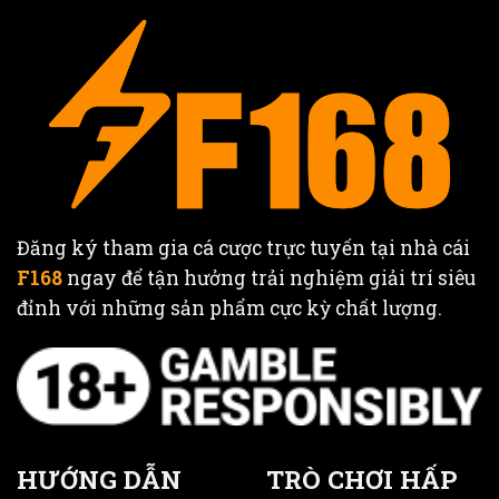
Đăng ký tham gia cá cược trực tuyến tại nhà cái
F168
ngay để tận hưởng trải nghiệm giải trí siêu
đỉnh với những sản phẩm cực kỳ chất lượng.
HƯỚNG DẪN
TRÒ CHƠI HẤP