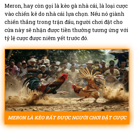
Meron, hay còn gọi là kèo gà nhà cái, là loại cược
vào chiến kê do nhà cái lựa chọn. Nếu nó giành
chiến thắng trong trận đấu, người chơi đặt cho
cửa này sẽ nhận được tiền thưởng tương ứng với
tỷ lệ cược được niêm yết trước đó.
MERON LÀ KÈO RẤT ĐƯỢC NGƯỜI CHƠI ĐẶT CƯỢC