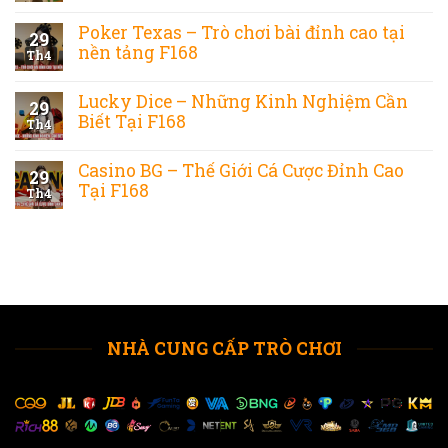
Poker Texas – Trò chơi bài đỉnh cao tại
29
nền tảng F168
Th4
Lucky Dice – Những Kinh Nghiệm Cần
29
Biết Tại F168
Th4
Casino BG – Thế Giới Cá Cược Đỉnh Cao
29
Tại F168
Th4
NHÀ CUNG CẤP TRÒ CHƠI