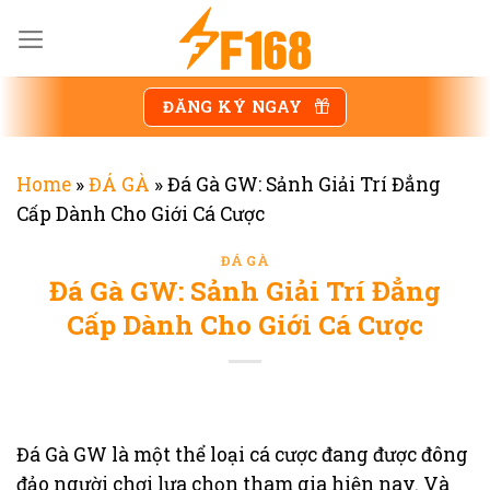
Chuyển
đến
nội
dung
ĐĂNG KÝ NGAY
Home
»
ĐÁ GÀ
»
Đá Gà GW: Sảnh Giải Trí Đẳng
Cấp Dành Cho Giới Cá Cược
ĐÁ GÀ
Đá Gà GW: Sảnh Giải Trí Đẳng
Cấp Dành Cho Giới Cá Cược
Đá Gà GW là một thể loại cá cược đang được đông
đảo người chơi lựa chọn tham gia hiện nay. Và