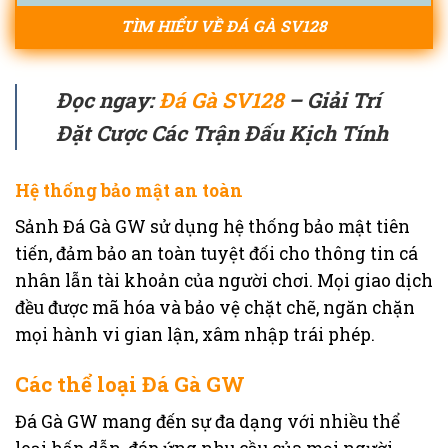
TÌM HIỂU VỀ ĐÁ GÀ SV128
Đọc ngay:
Đá Gà SV128
– Giải Trí
Đặt Cược Các Trận Đấu Kịch Tính
Hệ thống bảo mật an toàn
Sảnh Đá Gà GW sử dụng hệ thống bảo mật tiên
tiến, đảm bảo an toàn tuyệt đối cho thông tin cá
nhân lẫn tài khoản của người chơi. Mọi giao dịch
đều được mã hóa và bảo vệ chặt chẽ, ngăn chặn
mọi hành vi gian lận, xâm nhập trái phép.
Các thể loại Đá Gà GW
Đá Gà GW mang đến sự đa dạng với nhiều thể