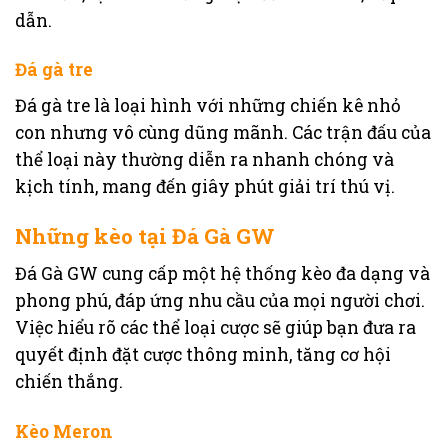
dẫn.
Đá gà tre
Đá gà tre là loại hình với những chiến kê nhỏ
con nhưng vô cùng dũng mãnh. Các trận đấu của
thể loại này thường diễn ra nhanh chóng và
kịch tính, mang đến giây phút giải trí thú vị.
Những kèo tại Đá Gà GW
Đá Gà GW cung cấp một hệ thống kèo đa dạng và
phong phú, đáp ứng nhu cầu của mọi người chơi.
Việc hiểu rõ các thể loại cược sẽ giúp bạn đưa ra
quyết định đặt cược thông minh, tăng cơ hội
chiến thắng.
Kèo Meron