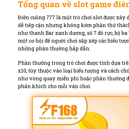
Tổng quan về slot game điê
Điên cuồng 777 là một trò chơi slot được xây
dễ tiếp cận nhưng không kém phần thử thách. 
như thanh Bar xanh dương, số 7 đỏ rực, bộ ba
một cơ hội để người chơi sắp xếp các biểu tượ
những phần thưởng hấp dẫn.
Phần thưởng trong trò chơi được tính dựa trê
x10, tùy thuộc vào loại biểu tượng và cách c
như vòng quay miễn phí hoặc phần thưởng đặ
phấn khích cho mỗi ván chơi.