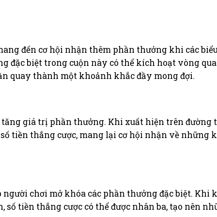
 mang đến cơ hội nhận thêm phần thưởng khi các biể
ng đặc biệt trong cuộn này có thể kích hoạt vòng qu
 lần quay thành một khoảnh khắc đầy mong đợi.
a tăng giá trị phần thưởng. Khi xuất hiện trên đường
n số tiền thắng cược, mang lại cơ hội nhận về những
úp người chơi mở khóa các phần thưởng đặc biệt. Khi 
, số tiền thắng cược có thể được nhân ba, tạo nên n