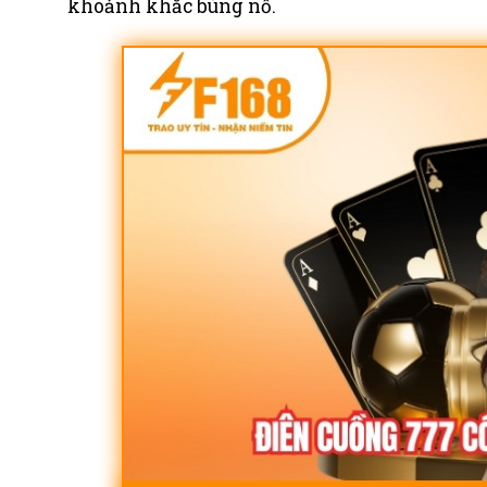
khoảnh khắc bùng nổ.