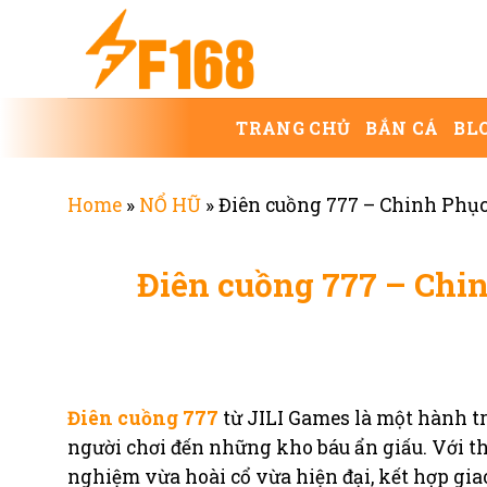
Chuyển
đến
nội
dung
TRANG CHỦ
BẮN CÁ
BL
Home
»
NỔ HŨ
»
Điên cuồng 777 – Chinh Phục
Điên cuồng 777 – Chi
Điên cuồng 777
từ JILI Games là một hành t
người chơi đến những kho báu ẩn giấu. Với th
nghiệm vừa hoài cổ vừa hiện đại, kết hợp gi