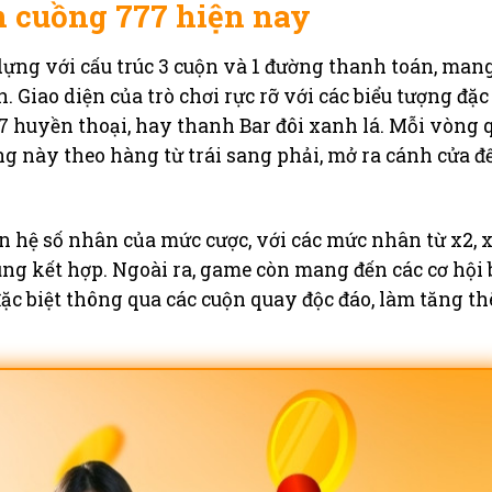
n cuồng 777 hiện nay
 dựng với cấu trúc 3 cuộn và 1 đường thanh toán, man
Giao diện của trò chơi rực rỡ với các biểu tượng đặc
 7 huyền thoại, hay thanh Bar đôi xanh lá. Mỗi vòng 
ng này theo hàng từ trái sang phải, mở ra cánh cửa đ
n hệ số nhân của mức cược, với các mức nhân từ x2, x
húng kết hợp. Ngoài ra, game còn mang đến các cơ hội
c biệt thông qua các cuộn quay độc đáo, làm tăng t