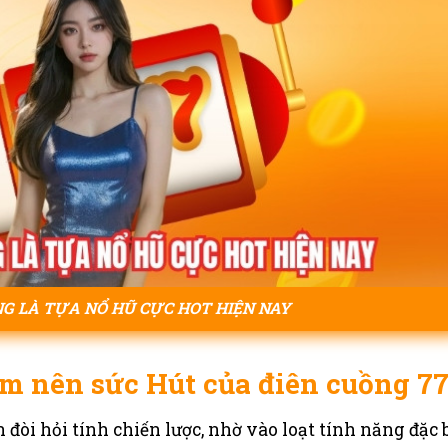
NG LÀ TỰA NỔ HŨ CỰC HOT HIỆN NAY
m nên sức Hút của điên cuồng 7
đòi hỏi tính chiến lược, nhờ vào loạt tính năng đặc 