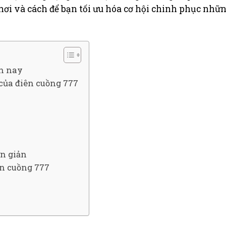
ơi và cách để bạn tối ưu hóa cơ hội chinh phục nhữ
ện nay
của điên cuồng 777
ơn giản
ên cuồng 777