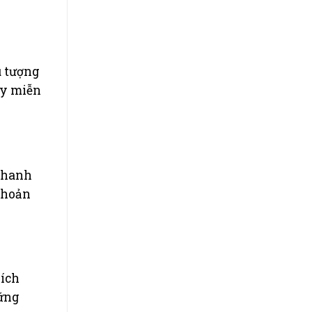
u tượng
ay miễn
 thanh
 khoản
kích
hững