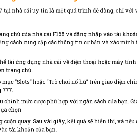
tại nhà cái uy tín là một quá trình dễ dàng, chỉ với 
rang chủ của nhà cái F168 và đăng nhập vào tài khoả
ằng cách cung cấp các thông tin cơ bản và xác minh 
ó thể tải ứng dụng nhà cái về điện thoại hoặc máy tín
ên trang chủ.
 mục “Slots” hoặc “Trò chơi nổ hũ” trên giao diện chí
 777.
ều chỉnh mức cược phù hợp với ngân sách của bạn. Gi
lựa chọn.
 cuộn quay. Sau vài giây, kết quả sẽ hiển thị, và nếu
ào tài khoản của bạn.