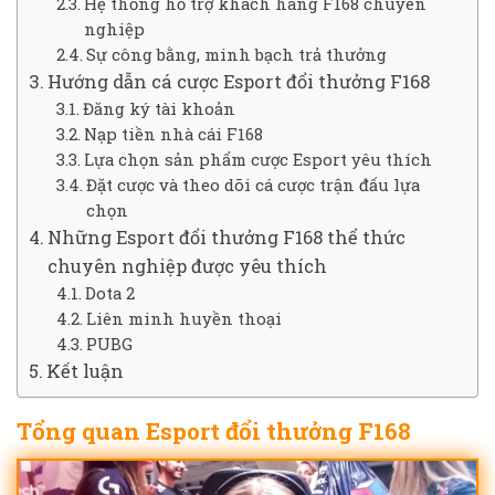
Hệ thống hỗ trợ khách hàng F168 chuyên
nghiệp
Sự công bằng, minh bạch trả thưởng
Hướng dẫn cá cược Esport đổi thưởng F168
Đăng ký tài khoản
Nạp tiền nhà cái F168
Lựa chọn sản phẩm cược Esport yêu thích
Đặt cược và theo dõi cá cược trận đấu lựa
chọn
Những Esport đổi thưởng F168 thể thức
chuyên nghiệp được yêu thích
Dota 2
Liên minh huyền thoại
PUBG
Kết luận
Tổng quan Esport đổi thưởng F168