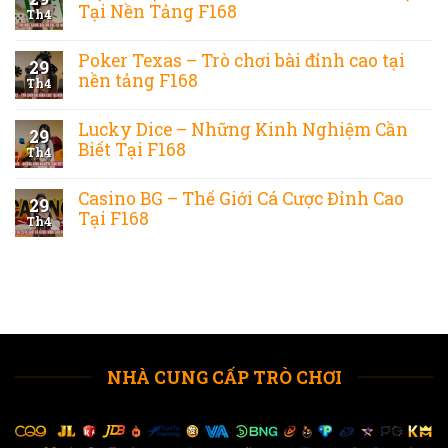
Tại Nền Tảng F168
Th4
Poker Texas – Trò chơi bài đỉnh cao tại
29
nền tảng F168
Th4
Lucky Dice – Những Kinh Nghiệm Cần
29
Biết Tại F168
Th4
Casino BG – Thế Giới Cá Cược Đỉnh Cao
29
Tại F168
Th4
NHÀ CUNG CẤP TRÒ CHƠI