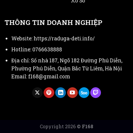
Xổ Số
THÔNG TIN DOANH NGHIỆP
Website:
https://raduga-deti.info/
Hotline: 0766638888
Địa chỉ: Số nhà 187, Ngõ 182 Đường Phú Diễn,
Phường Phú Diễn, Quận Bắc Từ Liêm, Hà Nội
Email:
f168@gmail.com
Copyright 2026 ©
F168