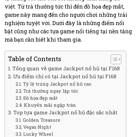
việt. Từ trả thưởng tức thì đến đồ họa đẹp mắt,
game này mang đến cho người chơi những trải
nghiệm tuyệt vời. Dưới đây là những điểm nổi
bật cũng như các tựa game nổi tiếng tại nền tảng
mà bạn cần biết khi tham gia.
Table of Contents
Tổng quan về game Jackpot nổ hũ tại F168
Ưu điểm chỉ có tại Jackpot nổ hũ tại F168
Tỷ lệ trúng Jackpot nổ hũ cao
Trả thưởng ngay lập tức
Đồ họa đẹp mắt
Khuyến mãi ngập tràn
Top tựa game Jackpot nổ hũ đặc sắc nhất
Golden Treasure
Vegas Night
Lucky Wheel