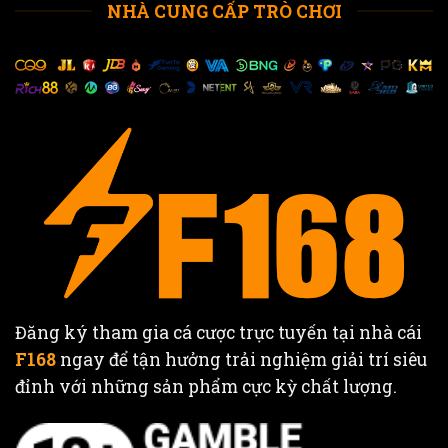
NHÀ CUNG CẤP TRÒ CHƠI
Đăng ký tham gia cá cược trực tuyến tại nhà cái
F168
ngay để tận hưởng trải nghiệm giải trí siêu
đỉnh với những sản phẩm cực kỳ chất lượng.