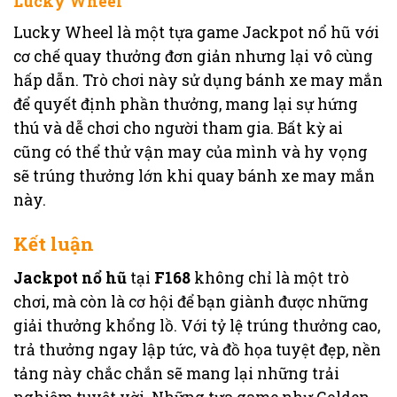
Lucky Wheel
Lucky Wheel là một tựa game Jackpot nổ hũ với
cơ chế quay thưởng đơn giản nhưng lại vô cùng
hấp dẫn. Trò chơi này sử dụng bánh xe may mắn
để quyết định phần thưởng, mang lại sự hứng
thú và dễ chơi cho người tham gia. Bất kỳ ai
cũng có thể thử vận may của mình và hy vọng
sẽ trúng thưởng lớn khi quay bánh xe may mắn
này.
Kết luận
Jackpot nổ hũ
tại
F168
không chỉ là một trò
chơi, mà còn là cơ hội để bạn giành được những
giải thưởng khổng lồ. Với tỷ lệ trúng thưởng cao,
trả thưởng ngay lập tức, và đồ họa tuyệt đẹp, nền
tảng này chắc chắn sẽ mang lại những trải