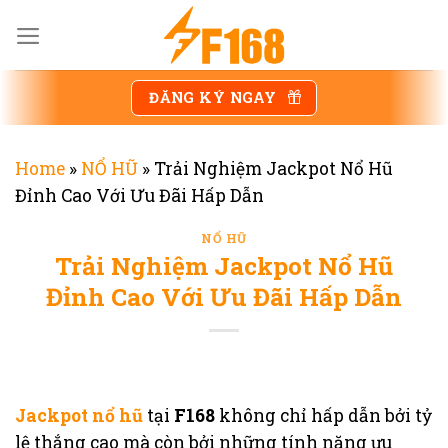
Chuyển
đến
nội
dung
ĐĂNG KÝ NGAY
Home
»
NỔ HŨ
»
Trải Nghiệm Jackpot Nổ Hũ
Đỉnh Cao Với Ưu Đãi Hấp Dẫn
NỔ HŨ
Trải Nghiệm Jackpot Nổ Hũ
Đỉnh Cao Với Ưu Đãi Hấp Dẫn
Jackpot nổ hũ
tại
F168
không chỉ hấp dẫn bởi tỷ
lệ thắng cao mà còn bởi những tính năng ưu