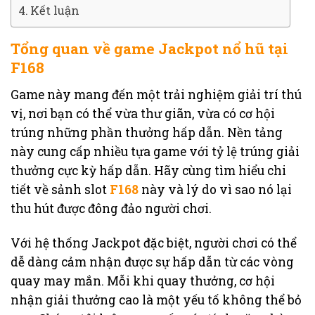
Kết luận
Tổng quan về game Jackpot nổ hũ tại
F168
Game này mang đến một trải nghiệm giải trí thú
vị, nơi bạn có thể vừa thư giãn, vừa có cơ hội
trúng những phần thưởng hấp dẫn. Nền tảng
này cung cấp nhiều tựa game với tỷ lệ trúng giải
thưởng cực kỳ hấp dẫn. Hãy cùng tìm hiểu chi
tiết về sảnh slot
F168
này và lý do vì sao nó lại
thu hút được đông đảo người chơi.
Với hệ thống Jackpot đặc biệt, người chơi có thể
dễ dàng cảm nhận được sự hấp dẫn từ các vòng
quay may mắn. Mỗi khi quay thưởng, cơ hội
nhận giải thưởng cao là một yếu tố không thể bỏ