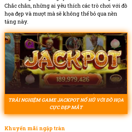
Chắc chắn, những ai yêu thích các trò chơi với đồ
họa đẹp và mượt mà sẽ không thể bỏ qua nền
tảng này.
TRẢI NGHIỆM GAME JACKPOT NỔ HŨ VỚI ĐỒ HỌA
CỰC ĐẸP MẮT
Khuyến mãi ngập tràn