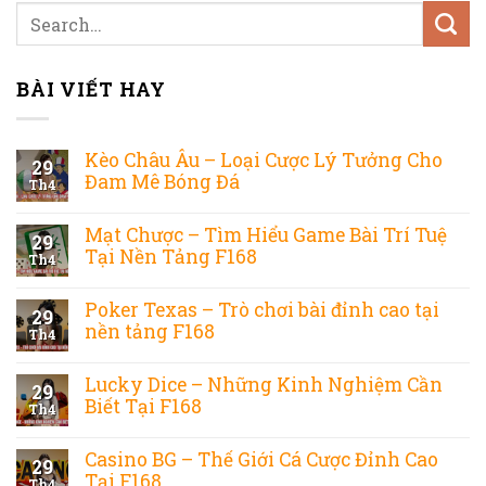
BÀI VIẾT HAY
Kèo Châu Âu – Loại Cược Lý Tưởng Cho
29
Đam Mê Bóng Đá
Th4
Mạt Chược – Tìm Hiểu Game Bài Trí Tuệ
29
Tại Nền Tảng F168
Th4
Poker Texas – Trò chơi bài đỉnh cao tại
29
nền tảng F168
Th4
Lucky Dice – Những Kinh Nghiệm Cần
29
Biết Tại F168
Th4
Casino BG – Thế Giới Cá Cược Đỉnh Cao
29
Tại F168
Th4