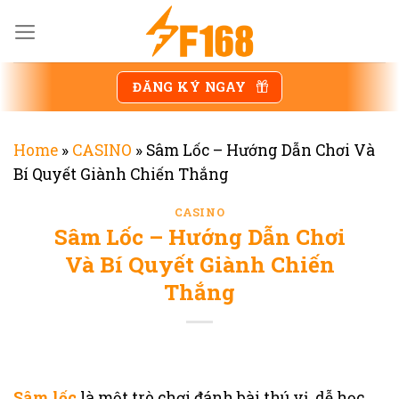
Chuyển
đến
nội
dung
ĐĂNG KÝ NGAY
Home
»
CASINO
»
Sâm Lốc – Hướng Dẫn Chơi Và
Bí Quyết Giành Chiến Thắng
CASINO
Sâm Lốc – Hướng Dẫn Chơi
Và Bí Quyết Giành Chiến
Thắng
Sâm lốc
là một trò chơi đánh bài thú vị, dễ học