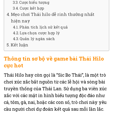
Cược biểu tượng
Cược kết hợp
Mẹo chơi Thái hilo dễ rinh thưởng nhất
hiện nay
Phân tích lịch sử kết quả
Lựa chọn cược hợp lý
Quản lý ngân sách
Kết luận
Thông tin sơ bộ về game bài Thái Hilo
cực hot
Thái Hilo hay còn gọi là “Sic Bo Thái”, là một trò
chơi xúc xắc bắt nguồn từ các lễ hội và sòng bài
truyền thống của Thái Lan. Sử dụng ba viên xúc
xắc với các mặt in hình biểu tượng độc đáo như
cá, tôm, gà, nai, hoặc các con số, trò chơi này yêu
cầu người chơi dự đoán kết quả sau mỗi lần lắc.