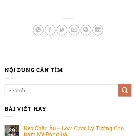
NỘI DUNG CẦN TÌM
BÀI VIẾT HAY
Kèo Châu Âu – Loại Cược Lý Tưởng Cho
29
Đam Mê Bóng Đá
Th4