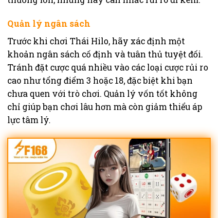
Quản lý ngân sách
Trước khi chơi Thái Hilo, hãy xác định một
khoản ngân sách cố định và tuân thủ tuyệt đối.
Tránh đặt cược quá nhiều vào các loại cược rủi ro
cao như tổng điểm 3 hoặc 18, đặc biệt khi bạn
chưa quen với trò chơi. Quản lý vốn tốt không
chỉ giúp bạn chơi lâu hơn mà còn giảm thiểu áp
lực tâm lý.