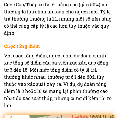
Cược Cao/Thấp có tỷ lệ thắng cao (gần 50%) và
thường là lựa chọn an toàn cho người mới. Tỷ lệ
trả thưởng thường là 1:1, nhưng một số nền tảng
có thể cung cấp tỷ lệ cao hơn tùy thuộc vào quy
định.
Cược tổng điểm
Với cược tổng điểm, người chơi dự đoán chính
xác tổng số điểm của ba viên xúc xắc, dao động
từ 3 đến 18. Mỗi mức tổng điểm có tỷ lệ trả
thưởng khác nhau, thường từ 6:1 đến 60:1, tùy
thuộc vào xác suất xảy ra. Ví dụ, dự đoán tổng
điểm là 3 hoặc 18 sẽ mang lại phần thưởng cao
nhất do xác suất thấp, nhưng cũng đi kèm rủi ro
lớn.