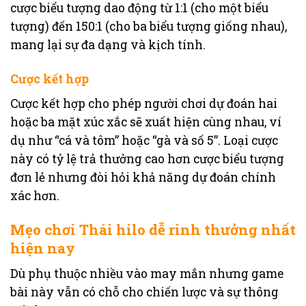
cược biểu tượng dao động từ 1:1 (cho một biểu
tượng) đến 150:1 (cho ba biểu tượng giống nhau),
mang lại sự đa dạng và kịch tính.
Cược kết hợp
Cược kết hợp cho phép người chơi dự đoán hai
hoặc ba mặt xúc xắc sẽ xuất hiện cùng nhau, ví
dụ như “cá và tôm” hoặc “gà và số 5”. Loại cược
này có tỷ lệ trả thưởng cao hơn cược biểu tượng
đơn lẻ nhưng đòi hỏi khả năng dự đoán chính
xác hơn.
Mẹo chơi Thái hilo dễ rinh thưởng nhất
hiện nay
Dù phụ thuộc nhiều vào may mắn nhưng game
bài này vẫn có chỗ cho chiến lược và sự thông