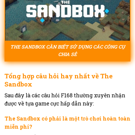
THE SANDBOX CẦN BIẾT SỬ DỤNG CÁC CÔNG CỤ
CHIA SẺ
Tổng hợp câu hỏi hay nhất về The
Sandbox
Sau đây là các câu hỏi F168 thường xuyên nhận
được về tựa game cực hấp dẫn này:
The Sandbox có phải là một trò chơi hoàn toàn
miễn phí?