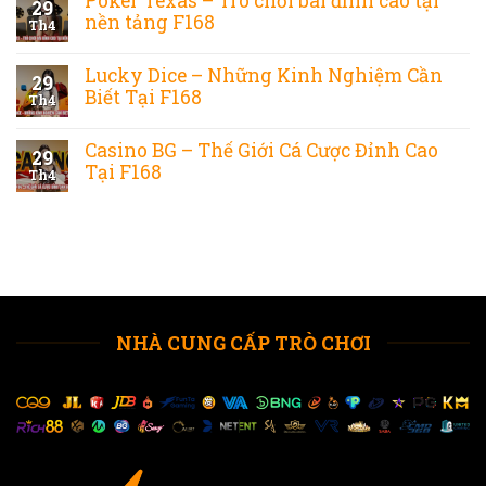
Poker Texas – Trò chơi bài đỉnh cao tại
29
nền tảng F168
Th4
Lucky Dice – Những Kinh Nghiệm Cần
29
Biết Tại F168
Th4
Casino BG – Thế Giới Cá Cược Đỉnh Cao
29
Tại F168
Th4
NHÀ CUNG CẤP TRÒ CHƠI