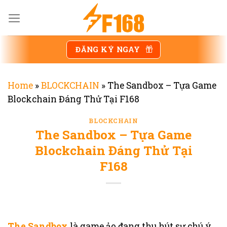
Chuyển
đến
nội
dung
ĐĂNG KÝ NGAY
Home
»
BLOCKCHAIN
»
The Sandbox – Tựa Game
Blockchain Đáng Thử Tại F168
BLOCKCHAIN
The Sandbox – Tựa Game
Blockchain Đáng Thử Tại
F168
The Sandbox
là game ảo đang thu hút sự chú ý,