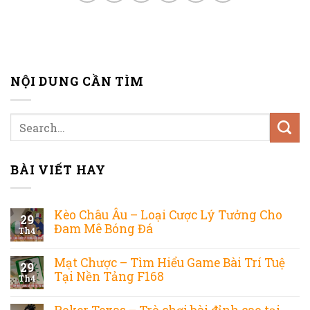
NỘI DUNG CẦN TÌM
BÀI VIẾT HAY
Kèo Châu Âu – Loại Cược Lý Tưởng Cho
29
Đam Mê Bóng Đá
Th4
Mạt Chược – Tìm Hiểu Game Bài Trí Tuệ
29
Tại Nền Tảng F168
Th4