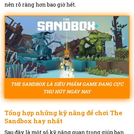
nên rõ ràng hơn bao giờ hết.
THE SANDBOX LÀ SIÊU PHẨM GAME ĐANG CỰC
THU HÚT NGÀY NAY
Tổng hợp những kỹ năng để chơi The
Sandbox hay nhất
Sau đây là một số kỹ năng quan trọng giúp bạn