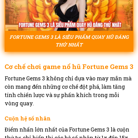
FORTUNE GEMS 3 LÀ SIÊU PHẨM QUAY HŨ ĐÁNG
THỬ NHẤT
Cơ chế chơi game nổ hũ Fortune Gems 3
Fortune Gems 3 không chỉ dựa vào may mắn mà
còn mang đến những cơ chế đột phá, làm tăng
tính chiến lược và sự phấn khích trong mỗi
vòng quay.
Cuộn hệ số nhân
Điểm nhấn lớn nhất của Fortune Gems 3 là cuộn
thứ tư, chỉ hiển thị các hệ số nhân từ 1x đến 15x.