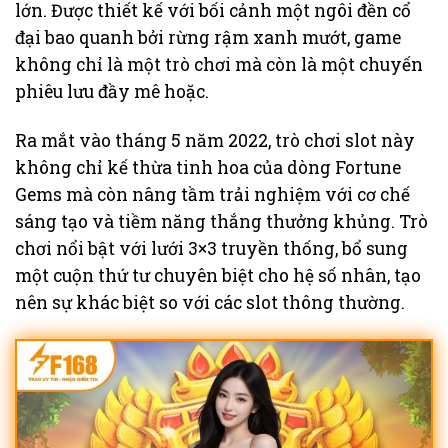
lớn. Được thiết kế với bối cảnh một ngôi đền cổ
đại bao quanh bởi rừng rậm xanh mướt, game
không chỉ là một trò chơi mà còn là một chuyến
phiêu lưu đầy mê hoặc.
Ra mắt vào tháng 5 năm 2022, trò chơi slot này
không chỉ kế thừa tinh hoa của dòng Fortune
Gems mà còn nâng tầm trải nghiệm với cơ chế
sáng tạo và tiềm năng thắng thưởng khủng. Trò
chơi nổi bật với lưới 3×3 truyền thống, bổ sung
một cuộn thứ tư chuyên biệt cho hệ số nhân, tạo
nên sự khác biệt so với các slot thông thường.