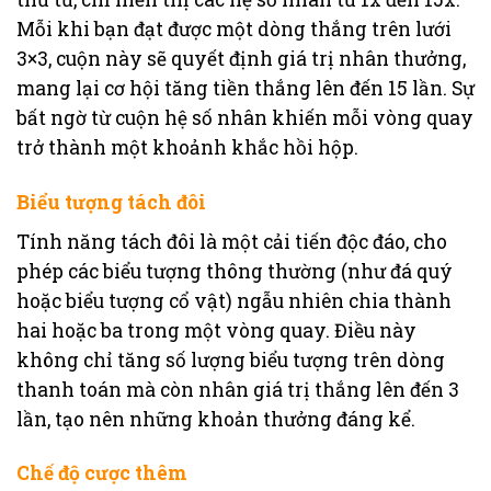
Mỗi khi bạn đạt được một dòng thắng trên lưới
3×3, cuộn này sẽ quyết định giá trị nhân thưởng,
mang lại cơ hội tăng tiền thắng lên đến 15 lần. Sự
bất ngờ từ cuộn hệ số nhân khiến mỗi vòng quay
trở thành một khoảnh khắc hồi hộp.
Biểu tượng tách đôi
Tính năng tách đôi là một cải tiến độc đáo, cho
phép các biểu tượng thông thường (như đá quý
hoặc biểu tượng cổ vật) ngẫu nhiên chia thành
hai hoặc ba trong một vòng quay. Điều này
không chỉ tăng số lượng biểu tượng trên dòng
thanh toán mà còn nhân giá trị thắng lên đến 3
lần, tạo nên những khoản thưởng đáng kể.
Chế độ cược thêm